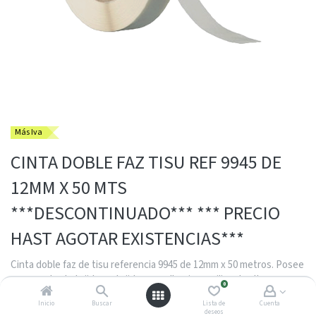
Más Iva
CINTA DOBLE FAZ TISU REF 9945 DE
12MM X 50 MTS
***DESCONTINUADO*** *** PRECIO
HAST AGOTAR EXISTENCIAS***
Cinta doble faz de tisu referencia 9945 de 12mm x 50 metros. Posee
un soporte de tejido no tejido con adhesivo acrilico de alta
0
adherencia. Es ideal para laminacion de materiales ligeros,
Inicio
Buscar
Lista de
Cuenta
manualidades industriales, cierres de carpetas y montajes en
deseos