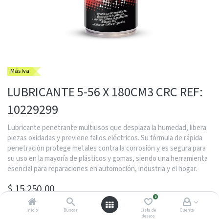
Más Iva
LUBRICANTE 5-56 X 180CM3 CRC REF:
10229299
Lubricante penetrante multiusos que desplaza la humedad, libera
piezas oxidadas y previene fallos eléctricos. Su fórmula de rápida
penetración protege metales contra la corrosión y es segura para
su uso en la mayoría de plásticos y gomas, siendo una herramienta
esencial para reparaciones en automoción, industria y el hogar.
$
15.250,00
0
Inicio
Buscar
Lista de
Cuenta
deseos