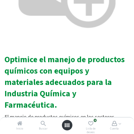
Optimice el manejo de productos
químicos con equipos y
materiales adecuados para la
Industria Química y
Farmacéutica.
El manejo de productos químicos en los sectores
0
químico y farmacéutico
exige los más altos
Inicio
Buscar
Lista de
Cuenta
estándares de seguridad, eficiencia y
deseos