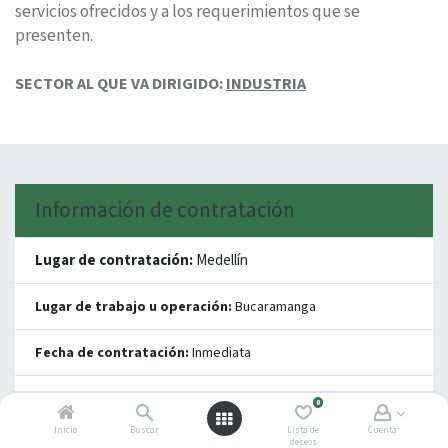
servicios ofrecidos y a los requerimientos que se
presenten.
SECTOR AL QUE VA DIRIGIDO:
INDUSTRIA
Información de contratación
Lugar de contratación:
Medellín
Lugar de trabajo u operación:
Bucaramanga
Fecha de contratación:
Inmediata
Vehículo:
Carro o moto
0
Inicio
Buscar
Lista de
Cuenta
Disponibilidad para viajar:
Si
deseos