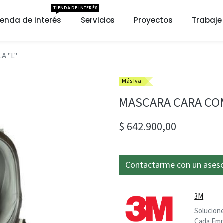
TIENDA DE INTERÉS
ienda de interés
Servicios
Proyectos
Trabaje
A "L"
Más Iva
MASCARA CARA COM
$
642.900,00
Contactarme con un ases
3M
Solucione
Cada Emp