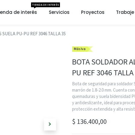
TIENDA DE INTERÉS
ienda de interés
Servicios
Proyectos
Trabaje
 SUELA PU-PU REF 3046 TALLA 35
Más Iva
BOTA SOLDADOR AL
PU REF 3046 TALLA
Bota de seguridad para soldador S
marrón de 1.8-2.0 mm. Cuenta con
quemaduras y suela bidensidad PU
y antideslizante, ideal para proc
protección extendida y alta resis
$
136.400,00