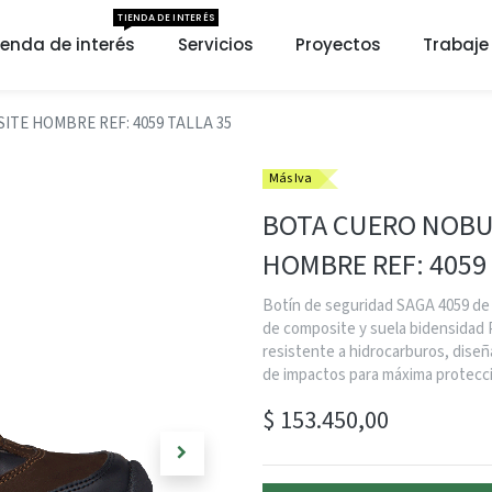
TIENDA DE INTERÉS
ienda de interés
Servicios
Proyectos
Trabaje
E HOMBRE REF: 4059 TALLA 35
Más Iva
BOTA CUERO NOBU
HOMBRE REF: 4059 
Botín de seguridad SAGA 4059 de 
de composite y suela bidensidad P
resistente a hidrocarburos, diseñ
de impactos para máxima protecció
$
153.450,00