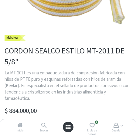
Más Iva
CORDON SEALCO ESTILO MT-2011 DE
5/8"
La MT 2011 es una empaquetadura de compresión fabricada con
hilos de PTFE puro y esquinas reforzadas con hilos de aramida
(Kevlar). Es especialista en el sellado de productos abrasivos o con
tendencia a cristalizarse en las industrias alimenticia y
farmacéutica.
$
884.000,00
0
COMUNIQUESE CON SU ASESOR SERGIO DAVID AL (604)3505000
Inicio
Buscar
Lista de
Cuenta
deseos