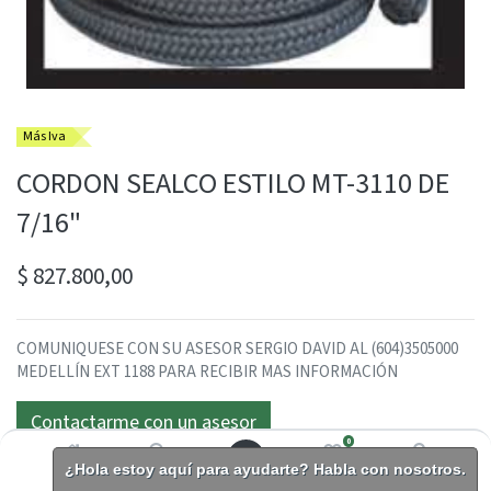
Más Iva
CORDON SEALCO ESTILO MT-3110 DE
7/16"
$
827.800,00
COMUNIQUESE CON SU ASESOR SERGIO DAVID AL (604)3505000
MEDELLÍN EXT 1188 PARA RECIBIR MAS INFORMACIÓN
Contactarme con un asesor
0
¿Hola estoy aquí para ayudarte? Habla con nosotros.
Inicio
Buscar
Lista de
Cuenta
deseos