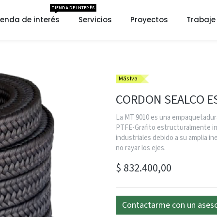
TIENDA DE INTERÉS
ienda de interés
Servicios
Proyectos
Trabaje
Más Iva
CORDON SEALCO ES
La MT 9010 es una empaquetadura
PTFE-Grafito estructuralmente inc
industriales debido a su amplia in
no rayar los ejes.
$
832.400,00
Contactarme con un ases