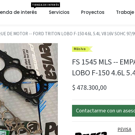
TIENDA DE INTERÉS
ienda de interés
Servicios
Proyectos
Trabaje
UE DE MOTOR -- FORD TRITON LOBO F-150 4.6L 5.4L V8 16V SOHC 97/99 
Más Iva
FS 1545 MLS -- EM
LOBO F-150 4.6L 5.4
$
478.300,00
Contactarme con un ases
PEVISA