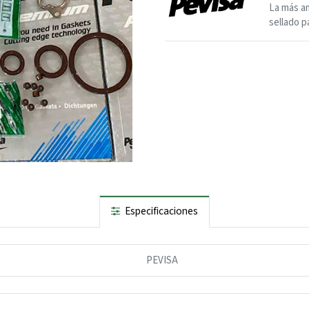
La más a
sellado p
Especificaciones
PEVISA