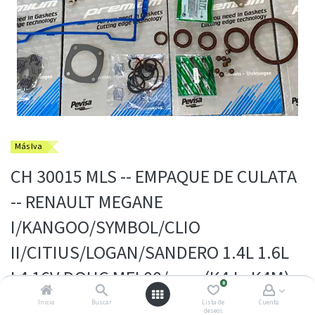
Más Iva
CH 30015 MLS -- EMPAQUE DE CULATA
-- RENAULT MEGANE
I/KANGOO/SYMBOL/CLIO
II/CITIUS/LOGAN/SANDERO 1.4L 1.6L
L4 16V DOHC MFI 00/… -- (K4J - K4M)
0
Inicio
Buscar
Lista de
Cuenta
$
38.800,00
deseos