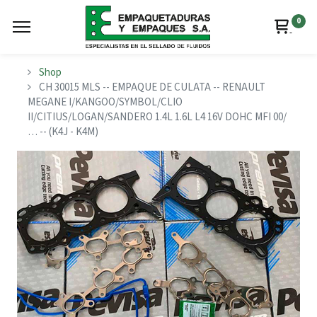
0
Shop
CH 30015 MLS -- EMPAQUE DE CULATA -- RENAULT
MEGANE I/KANGOO/SYMBOL/CLIO
II/CITIUS/LOGAN/SANDERO 1.4L 1.6L L4 16V DOHC MFI 00/
… -- (K4J - K4M)