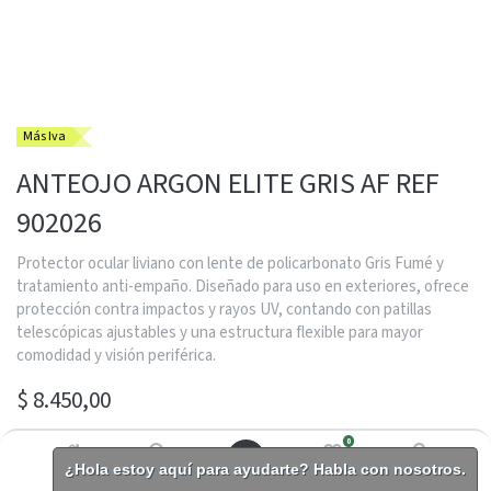
Más Iva
ANTEOJO ARGON ELITE GRIS AF REF
902026
Protector ocular liviano con lente de policarbonato Gris Fumé y
tratamiento anti-empaño. Diseñado para uso en exteriores, ofrece
protección contra impactos y rayos UV, contando con patillas
telescópicas ajustables y una estructura flexible para mayor
comodidad y visión periférica.
$
8.450,00
0
¿Hola estoy aquí para ayudarte? Habla con nosotros.
Inicio
Buscar
Lista de
Cuenta
Contactarme con un asesor
deseos