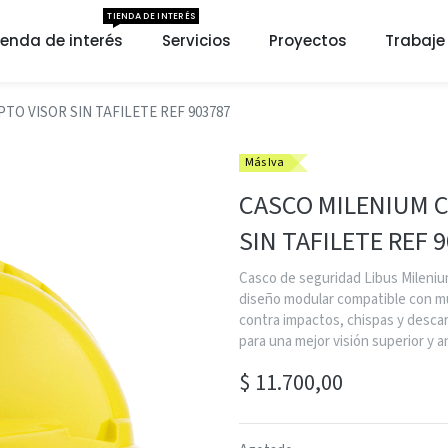
TIENDA DE INTERÉS
ienda de interés
Servicios
Proyectos
Trabaje
TO VISOR SIN TAFILETE REF 903787
Más Iva
CASCO MILENIUM C
SIN TAFILETE REF 
Casco de seguridad Libus Milenium
diseño modular compatible con mú
contra impactos, chispas y descar
para una mejor visión superior y 
$
11.700,00