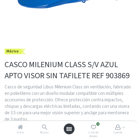
Más Iva
CASCO MILENIUM CLASS S/V AZUL
APTO VISOR SIN TAFILETE REF 903869
Casco de seguridad Libus Milenium Class sin ventilación, fabricado
en polietileno con un diseño modular compatible con múltiples
accesorios de protección. Ofrece protección contra impactos,
chispas y descargas eléctricas limitadas, contando con una visera
de 3.5 cm para una mejor visión superior y anclaje para mentonera
de 3 puntos.
0
$
11.700,00
Inicio
Buscar
Lista de
Cuenta
deseos