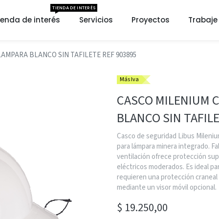
TIENDA DE INTERÉS
ienda de interés
Servicios
Proyectos
Trabaje
AMPARA BLANCO SIN TAFILETE REF 903895
Más Iva
CASCO MILENIUM 
BLANCO SIN TAFILE
Casco de seguridad Libus Milenium
para lámpara minera integrado. Fa
ventilación ofrece protección sup
eléctricos moderados. Es ideal par
requieren una protección craneal 
mediante un visor móvil opcional.
$
19.250,00