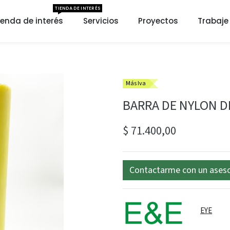
TIENDA DE INTERÉS
ienda de interés
Servicios
Proyectos
Trabaje
Más Iva
BARRA DE NYLON DE
$
71.400,00
Contactarme con un ases
EYE