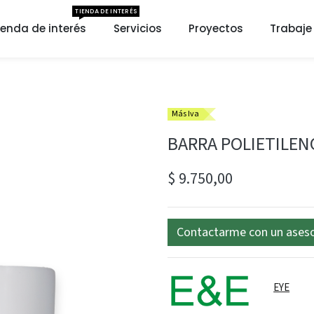
TIENDA DE INTERÉS
ienda de interés
Servicios
Proyectos
Trabaje
Más Iva
BARRA POLIETILEN
$
9.750,00
Contactarme con un ases
EYE