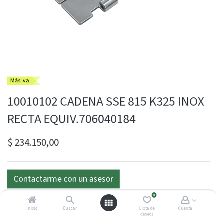
Más Iva
10010102 CADENA SSE 815 K325 INOX
RECTA EQUIV.706040184
$
234.150,00
Contactarme con un asesor
0
Inicio
Buscar
Lista de
Cuenta
deseos