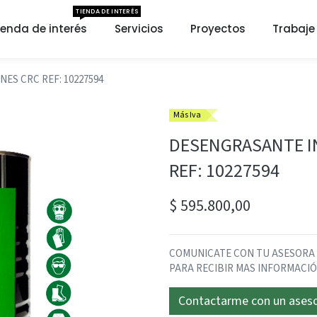
TIENDA DE INTERÉS
ienda de interés
Servicios
Proyectos
Trabaje
ES CRC REF: 10227594
Más Iva
DESENGRASANTE IN
REF: 10227594
$
595.800,00
COMUNICATE CON TU ASESORA DA
PARA RECIBIR MAS INFORMACI
Contactarme con un ases