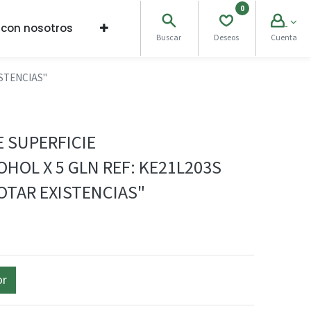
0
 con nosotros
Buscar
Deseos
Cuenta
STENCIAS"
 SUPERFICIE
HOL X 5 GLN REF: KE21L203S
OTAR EXISTENCIAS"
or