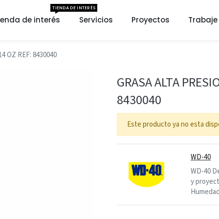
TIENDA DE INTERÉS
ienda de interés
Servicios
Proyectos
Trabaje
4 OZ REF: 8430040
GRASA ALTA PRESIO
8430040
Este producto ya no esta disp
WD-40
WD-40 De
y proyect
Humedad