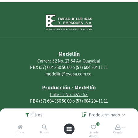
Medellín
Carrera
52 No. 23-54 Av. Guayabal
PBX (57) 604 350 50 00 o (57) 604 204 11 11
medellin@eyesa.com.co
Producción - Medellín
Calle 12 No. 52A - 53
PBX (57) 604 350 50 00 o (57) 604 204 11 11
Filtros
Predeterminado
Bogotá
0
Transversal 95 bis A # 25 D-55
PBX (57) 601 446 50 00
Inicio
Buscar
Lista de
Cuenta
deseos