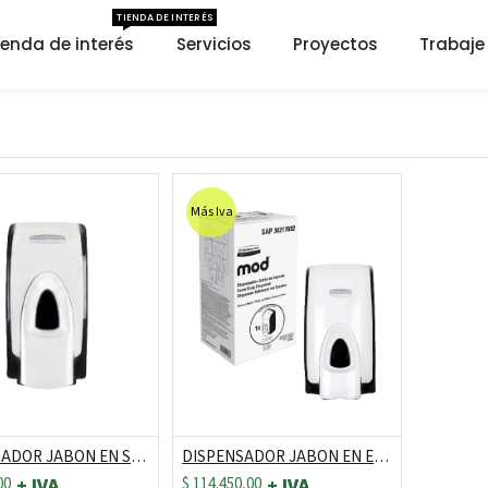
TIENDA DE INTERÉS
ienda de interés
Servicios
Proyectos
Trabaje
Más Iva
DISPENSADOR JABON EN SPRAY X 400ML REF: 30217695
DISPENSADOR JABON EN ESPUMA REF: 30163094/30217692
00
$
114.450,00