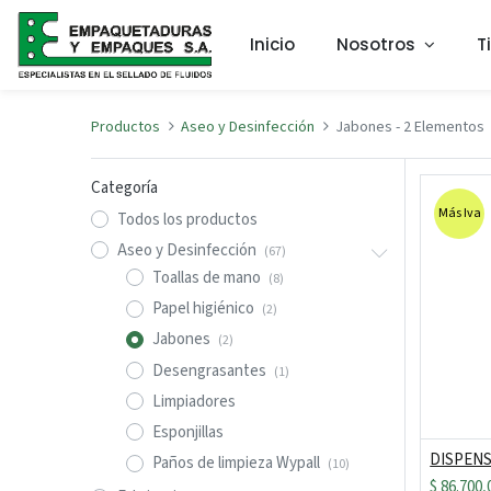
Inicio
Nosotros
T
Productos
Aseo y Desinfección
Jabones
- 2 Elementos
Categoría
Más Iva
Todos los productos
Aseo y Desinfección
(67)
Toallas de mano
(8)
Papel higiénico
(2)
Jabones
(2)
Desengrasantes
(1)
Limpiadores
Esponjillas
Paños de limpieza Wypall
(10)
$
86.700,