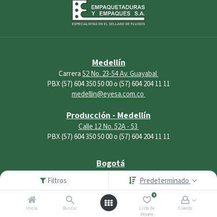
Medellín
Carrera
52 No. 23-54 Av. Guayabal
PBX (57) 604 350 50 00 o (57) 604 204 11 11
medellin@eyesa.com.co
Producción - Medellín
Calle 12 No. 52A - 53
PBX (57) 604 350 50 00 o (57) 604 204 11 11
Bogotá
Transversal 95 bis A # 25 D-55
Filtros
Predeterminado
PBX (57) 601 446 50 00
0
bogota@eyesa.com.co
Inicio
Buscar
Lista de
Cuenta
deseos