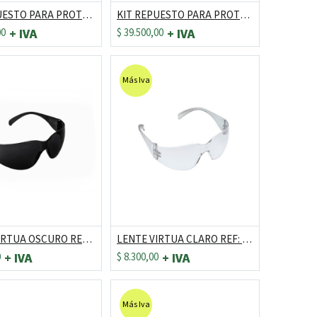
KIT REPUESTO PARA PROTECTOR H9 REF: HY3 / HY52
KIT REPUESTO PARA PROTECTOR H6 REF: HY6/V - HY51
00
$
39.500,00
Más Iva
LENTE VIRTUA OSCURO REF: 11-327 *C.E.*
LENTE VIRTUA CLARO REF: 11-326 *C.E*
0
$
8.300,00
Más Iva