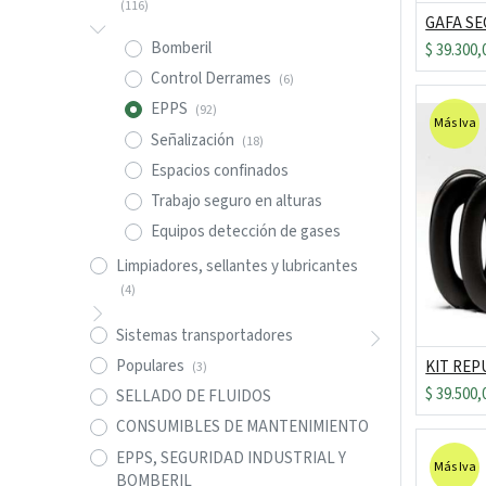
(116)
Bomberil
$
39.300,
Control Derrames
(6)
EPPS
(92)
Más Iva
Señalización
(18)
Espacios confinados
Trabajo seguro en alturas
Equipos detección de gases
Limpiadores, sellantes y lubricantes
(4)
Sistemas transportadores
Populares
(3)
$
39.500,
SELLADO DE FLUIDOS
CONSUMIBLES DE MANTENIMIENTO
EPPS, SEGURIDAD INDUSTRIAL Y
Más Iva
BOMBERIL