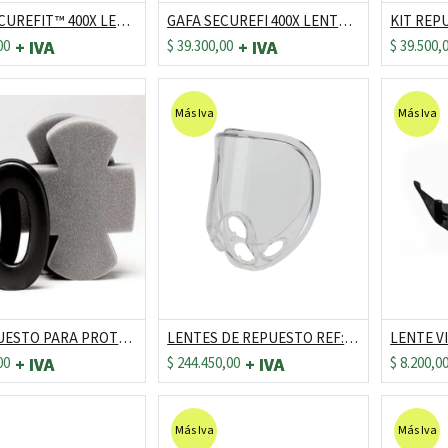
GAFA SECUREFIT™ 400X LENTE CLARO CON SCOTCHGARD REF: SF401XSGAF
GAFA SECUREFI 400X LENTE GRIS IN/OUT SCOTCHGARD REF: SF407XSGAF
00
$
39.300,00
$
39.500,
Más Iva
Más Iva
KIT REPUESTO PARA PROTECTOR H10 REF: HY10/HY54
LENTES DE REPUESTO REF: FF-400-03 " 70071516861 "
00
$
244.450,00
$
8.200,0
Más Iva
Más Iva